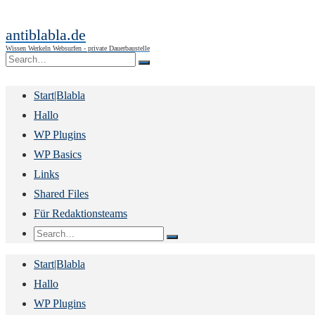
antiblabla.de
Wissen Werkeln Websurfen - private Dauerbaustelle
Start|Blabla
Hallo
WP Plugins
WP Basics
Links
Shared Files
Für Redaktionsteams
Start|Blabla
Hallo
WP Plugins