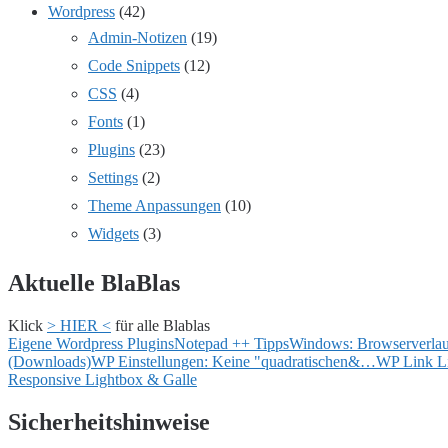
Wordpress
(42)
Admin-Notizen
(19)
Code Snippets
(12)
CSS
(4)
Fonts
(1)
Plugins
(23)
Settings
(2)
Theme Anpassungen
(10)
Widgets
(3)
Aktuelle BlaBlas
Klick
> HIER <
für alle Blablas
Eigene Wordpress Plugins
Notepad ++ Tipps
Windows: Browserverlau
(Downloads)
WP Einstellungen: Keine "quadratischen&…
WP Link Li
Responsive Lightbox & Galle
Sicherheitshinweise